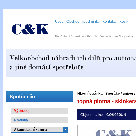
Úvod
|
Obchodní podmínky
|
Kontakty
|
Košík
Například kód náhradního dílu, čerpadla, značka pračky
Hlavní stránka
/
Sporáky
/
univers
Spotřebiče
topná plotna - skloke
Výprodej
Objednací kód:
COK060UN
Novinky
Akumulační kamna