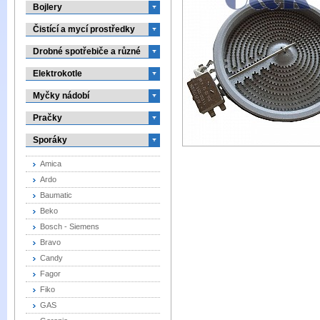
Bojlery
Čistící a mycí prostředky
Drobné spotřebiče a různé
Elektrokotle
Myčky nádobí
Pračky
Sporáky
Amica
Ardo
Baumatic
Beko
Bosch - Siemens
Bravo
Candy
Fagor
Fiko
GAS