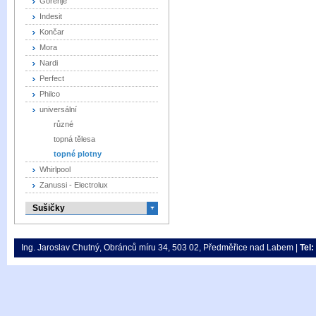
Gorenje
Indesit
Končar
Mora
Nardi
Perfect
Philco
universální
různé
topná tělesa
topné plotny
Whirlpool
Zanussi - Electrolux
Sušičky
Ing. Jaroslav Chutný, Obránců míru 34, 503 02, Předměřice nad Labem |
Tel: