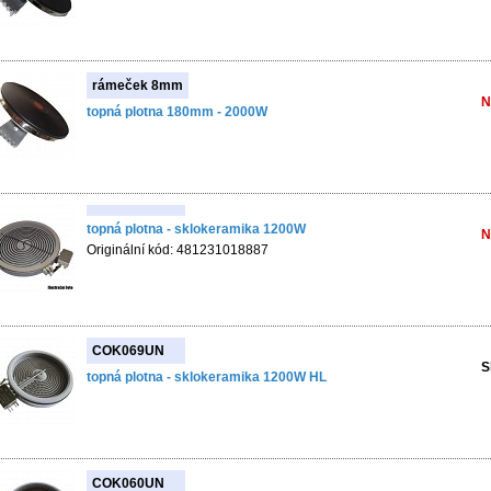
rámeček 8mm
N
topná plotna 180mm - 2000W
topná plotna - sklokeramika 1200W
N
Originální kód: 481231018887
COK069UN
S
topná plotna - sklokeramika 1200W HL
COK060UN