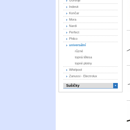
Gorenje
Indesit
Končar
Mora
Nardi
Perfect
Philco
universální
různé
topná tělesa
topné plotny
Whirlpool
Zanussi - Electrolux
Sušičky