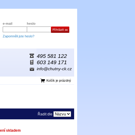
e-mail
heslo
Zapomněli jste heslo?
495 581 122
603 149 171
info@chutny-ck.cz
Košík je prázdný
Řadit dle
ení skladem