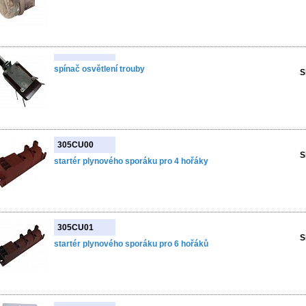
spínač osvětlení trouby
S
305CU00
S
startér plynového sporáku pro 4 hořáky
305CU01
S
startér plynového sporáku pro 6 hořáků