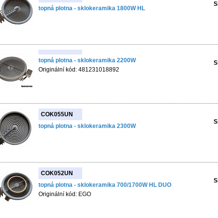
S
topná plotna - sklokeramika 1800W HL
topná plotna - sklokeramika 2200W
S
Originální kód: 481231018892
COK055UN
S
topná plotna - sklokeramika 2300W
COK052UN
S
topná plotna - sklokeramika 700/1700W HL DUO
Originální kód: EGO