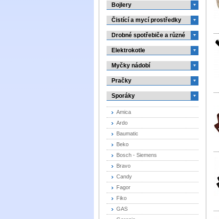
Bojlery
Čistící a mycí prostředky
Drobné spotřebiče a různé
Elektrokotle
Myčky nádobí
Pračky
Sporáky
Amica
Ardo
Baumatic
Beko
Bosch - Siemens
Bravo
Candy
Fagor
Fiko
GAS