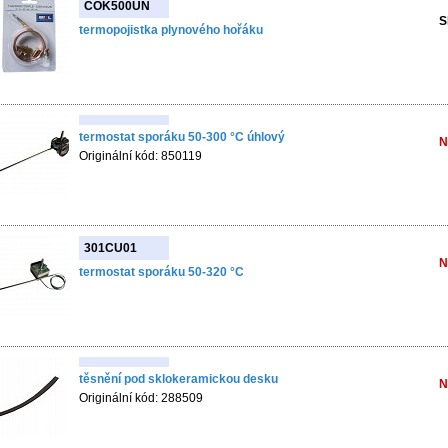
COK500UN
S
termopojistka plynového hořáku
termostat sporáku 50-300 °C úhlový
N
Originální kód: 850119
301CU01
N
termostat sporáku 50-320 °C
těsnění pod sklokeramickou desku
N
Originální kód: 288509