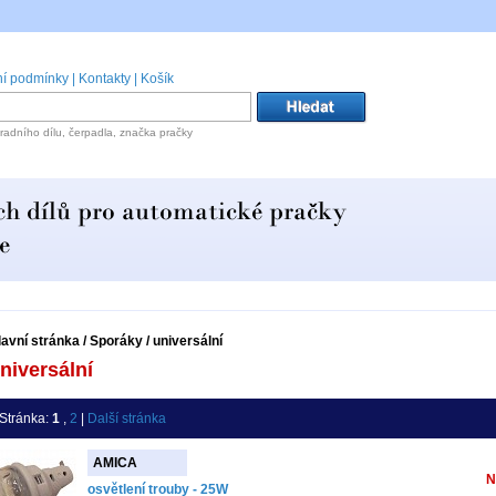
í podmínky
|
Kontakty
|
Košík
radního dílu, čerpadla, značka pračky
lavní stránka
/
Sporáky
/
universální
niversální
Stránka:
1
,
2
|
Další stránka
AMICA
N
osvětlení trouby - 25W