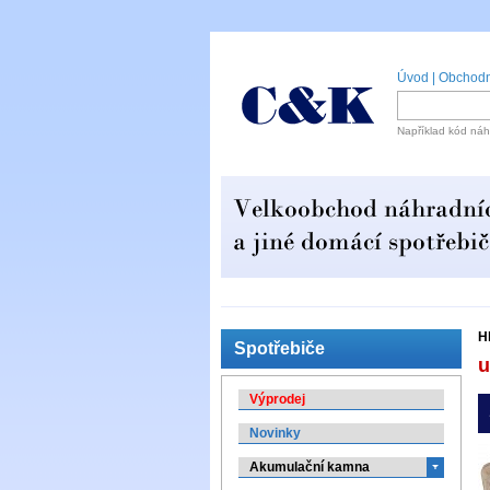
Úvod
|
Obchodn
Například kód náh
H
Spotřebiče
u
Výprodej
Novinky
Akumulační kamna