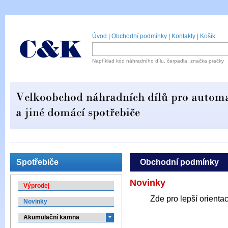
Úvod
|
Obchodní podmínky
|
Kontakty
|
Košík
Například kód náhradního dílu, čerpadla, značka pračky
Spotřebiče
Obchodní podmínky
Novinky
Výprodej
Zde pro lepší orienta
Novinky
Akumulační kamna