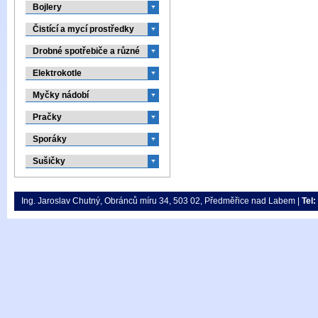
Bojlery
Čistící a mycí prostředky
Drobné spotřebiče a různé
Elektrokotle
Myčky nádobí
Pračky
Sporáky
Sušičky
Ing. Jaroslav Chutný, Obránců míru 34, 503 02, Předměřice nad Labem |
Tel: