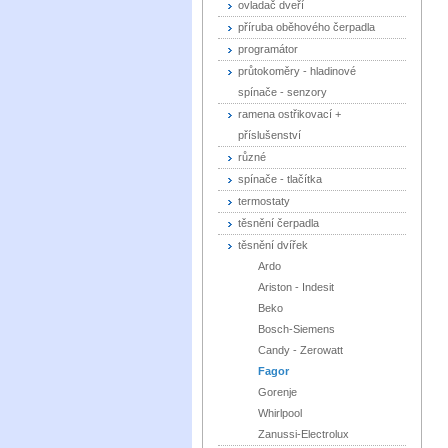
ovladač dveří
příruba oběhového čerpadla
programátor
průtokoměry - hladinové
spínače - senzory
ramena ostřikovací +
příslušenství
různé
spínače - tlačítka
termostaty
těsnění čerpadla
těsnění dvířek
Ardo
Ariston - Indesit
Beko
Bosch-Siemens
Candy - Zerowatt
Fagor
Gorenje
Whirlpool
Zanussi-Electrolux