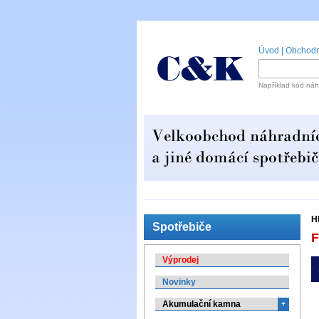
Úvod
|
Obchodn
Například kód náh
H
Spotřebiče
F
Výprodej
Novinky
Akumulační kamna