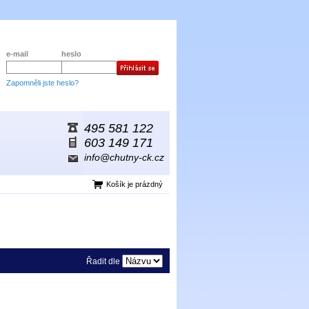
e-mail
heslo
Zapomněli jste heslo?
495 581 122
603 149 171
info@chutny-ck.cz
Košík je prázdný
Řadit dle