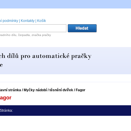
í podmínky
|
Kontakty
|
Košík
radního dílu, čerpadla, značka pračky
lavní stránka
/
Myčky nádobí
/
těsnění dvířek
/
Fagor
agor
Stránka: