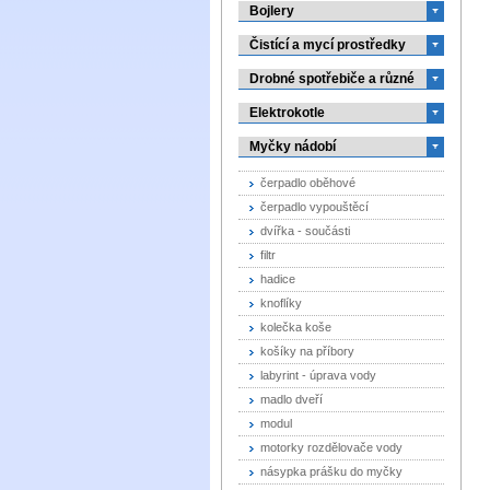
Bojlery
Čistící a mycí prostředky
Drobné spotřebiče a různé
Elektrokotle
Myčky nádobí
čerpadlo oběhové
čerpadlo vypouštěcí
dvířka - součásti
filtr
hadice
knoflíky
kolečka koše
košíky na příbory
labyrint - úprava vody
madlo dveří
modul
motorky rozdělovače vody
násypka prášku do myčky